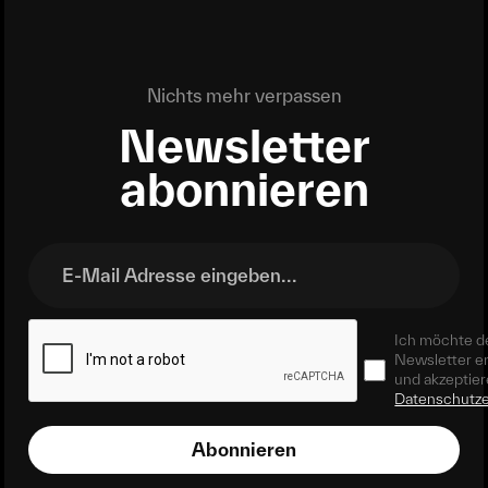
Nichts mehr verpassen
Newsletter
abonnieren
Ich möchte d
Newsletter e
und akzeptier
Datenschutze