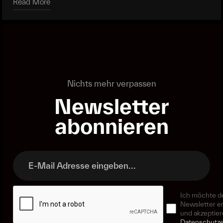
Read More
Read More
Nichts mehr verpassen
Newsletter
abonnieren
Ich möchte d
Newsletter e
und akzeptier
Datenschutze