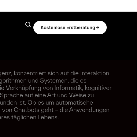
Kostenlose Erstberatung ->
nz, konzentriert sich auf die Interaktion
gorithmen und Systemen, die es
e Verknüpfung von Informatik, kognitiver
 Sprache auf eine Art und Weise zu
funden ist. Ob es um automatische
g von Chatbots geht – die Anwendungen
seres täglichen Lebens.