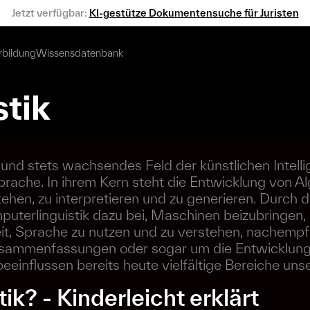
Jetzt verfügbar:
KI-gestütze Dokumentensuche für Juristen
rbildung
Wissensdatenbank
rbildung
Wissensdatenbank
tik
 und stets wachsendes Feld der künstlichen Intellige
ache. In ihrem Kern steht die Entwicklung von Al
en, zu interpretieren und zu generieren. Durch di
puterlinguistik dazu bei, Maschinen beizubringen,
eit, Sprache zu nutzen und zu verstehen, nachemp
usammenfassungen oder sogar um die Entwicklun
 beeinflussen bereits heute vielfältige Bereiche un
k? - Kinderleicht erklärt