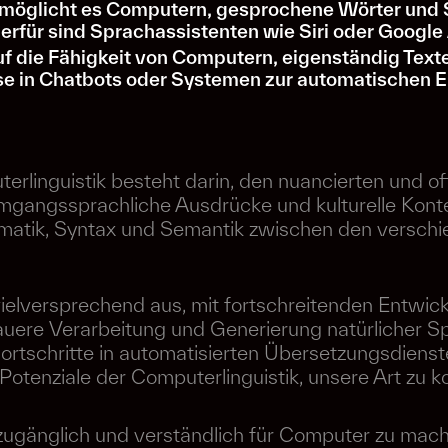
möglicht es Computern, gesprochene Wörter und S
rfür sind Sprachassistenten wie Siri oder Google 
uf die Fähigkeit von Computern, eigenständig Tex
e in Chatbots oder Systemen zur automatischen E
erlinguistik besteht darin, den nuancierten und 
umgangssprachliche Ausdrücke und kulturelle Kont
matik, Syntax und Semantik zwischen den verschi
vielversprechend aus, mit fortschreitenden Entwi
enauere Verarbeitung und Generierung natürlicher 
ortschritte in automatisierten Übersetzungsdienst
otenziale der Computerlinguistik, unsere Art zu ko
zugänglich und verständlich für Computer zu mache