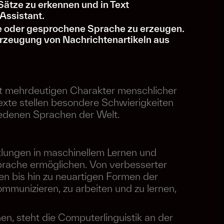
ätze zu erkennen und in Text
Assistant.
te oder gesprochene Sprache zu erzeugen.
rzeugung von Nachrichtenartikeln aus
oft mehrdeutigen Charakter menschlicher
exte stellen besondere Schwierigkeiten
edenen Sprachen der Welt.
cklungen in maschinellem Lernen und
Sprache ermöglichen. Von verbesserter
en bis hin zu neuartigen Formen der
mmunizieren, zu arbeiten und zu lernen,
n, steht die Computerlinguistik an der