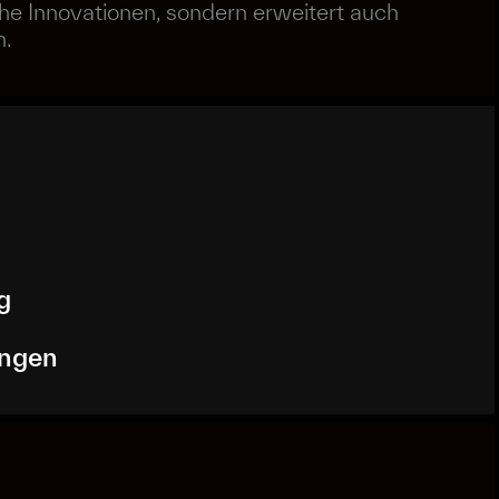
che Innovationen, sondern erweitert auch
n.
g
ungen