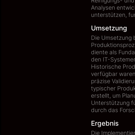
Reinigungs- und
Analysen entwick
unterstützen, fu
Umsetzung
Die Umsetzung b
Produktionspro
diente als Fund
den IT-Systemen 
Historische Prod
verfügbar waren,
präzise Validier
typischer Produ
erstellt, um Pla
Unterstützung f
durch das Forsch
Ergebnis
Die Implementie