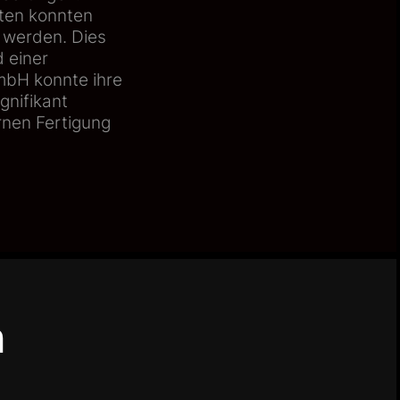
iten konnten
t werden. Dies
 einer
mbH konnte ihre
gnifikant
rnen Fertigung
n