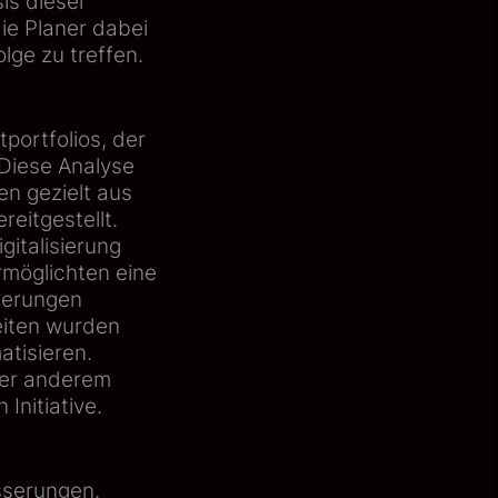
is dieser
ie Planer dabei
lge zu treffen.
ortfolios, der
Diese Analyse
n gezielt aus
eitgestellt.
gitalisierung
rmöglichten eine
sierungen
eiten wurden
atisieren.
ter anderem
Initiative.
sserungen.