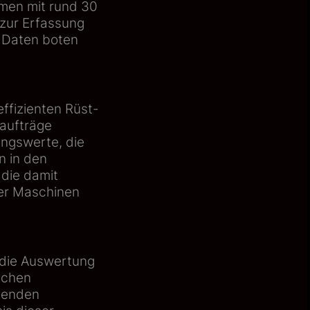
men mit rund 30
 zur Erfassung
 Daten boten
ffizienten Rüst-
saufträge
ungswerte, die
n in den
 die damit
der Maschinen
h die Auswertung
schen
benden