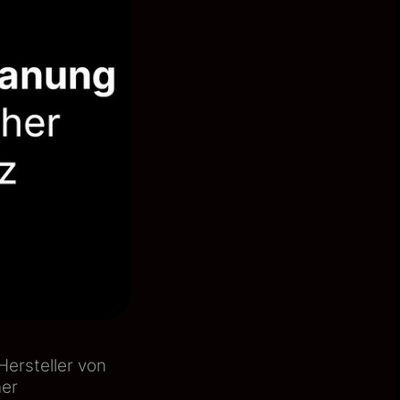
ersteller von
ner