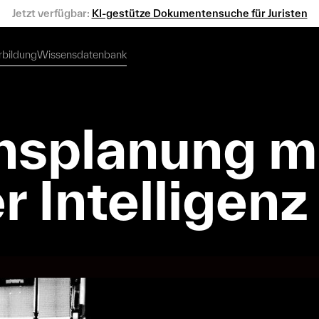
Jetzt verfügbar:
KI-gestütze Dokumentensuche für Juristen
rbildung
Wissensdatenbank
rbildung
Wissensdatenbank
nsplanung m
r Intelligenz