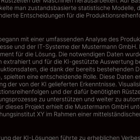
 Rüstzeiten der Maschinen herausarbeiten. Auf Bas
elte man zustandsbasierte statistische Modelle, d
ndierte Entscheidungen für die Produktionsreihenfo
egann mit einer umfassenden Analyse des Produktp
zesse und der IT-Systeme der Mustermann GmbH. 
ament für die Lösung. Die notwendigen Daten wurde
extrahiert und für die KI-gestützte Auswertung ber
uktionsdaten, die dank der bereits bestehenden Di
 spielten eine entscheidende Rolle. Diese Daten e
ung der von der KI gelieferten Erkenntnisse. Visuali
ktionsreihenfolgen und der dafür benötigten Rüstz
nungsprozesse zu unterstützen und weiter zu autom
ür dieses Projekt erhielt die Mustermann GmbH un
ungsinstitut XY im Rahmen einer mittelständischen 
rung der KI-Lösungen führte zu erheblichen Verbe